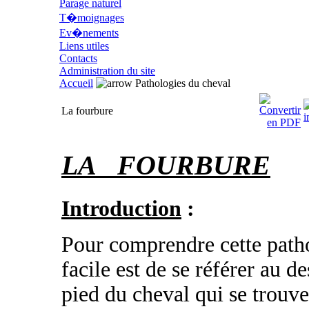
Parage naturel
T�moignages
Ev�nements
Liens utiles
Contacts
Administration du site
Accueil
Pathologies du cheval
La fourbure
LA
FOURBURE
Introduction
:
Pour comprendre cette patho
facile est de se référer au d
pied du cheval qui se trouve